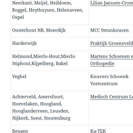
Neerkant, Meijel, Heibloem,
Lilian Janssen-Cro
Roggel, Heythuysen, Helenaveen,
Ospel
Oosterhout NB, Moerdijk
MCC Steunkousen
Harderwijk
Praktijk Groenevel
Helmond,Mierlo-Hout,Mierlo
Martens Schoenen 
Stiphout,Rijpelberg, Bakel
Orthopedie
Veghel
Knuvers Schoen&
Voetcentrum
Achterveld, Amersfoort,
Medisch Centrum L
Hoevelaken, Hoogland,
Hooglanderveen, Leusden,
Nijkerk, Soest, Stoutenburg
Beugen
Ka-TEK